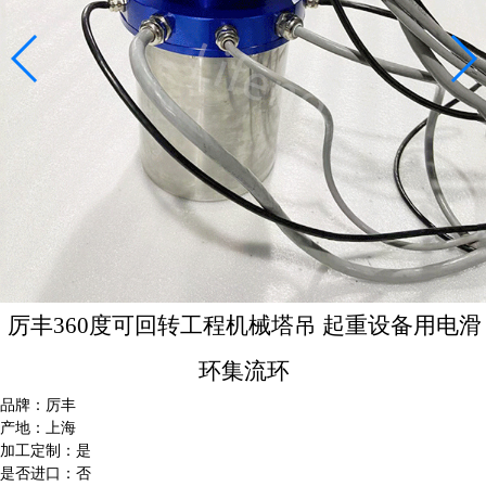
印染设备用滑环
风力发电导电滑环滑环
游乐设备导电滑环
大口径导电滑环
光纤滑环系列
JSG标准光纤滑环系列
气液电一体组合滑环
微型帽式导电滑环
特殊用途滑环系列
厉丰360度可回转工程机械塔吊 起重设备用电滑
新闻资讯
环集流环
行业新闻
品牌：厉丰
常见问题
产地：上海
加工定制：是
滑环的作用与原理
是否进口：否