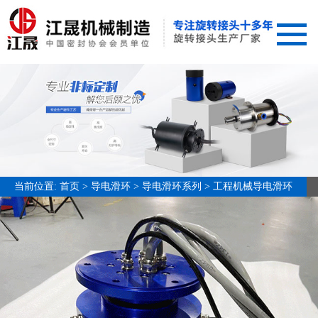
网站首页
关于我们
旋转接头
导电滑环
导电滑环系列
当前位置:
首页
>
导电滑环
>
导电滑环系列
>
工程机械导电滑环
JST标准过孔导电滑环系列
工程机械导电滑环
包装机械导电滑环
自动化设备导电滑环
农用灌溉机导电滑环
针织机专用滑环