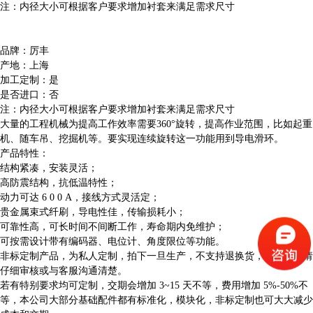
滑环工作原理与解决方案
注：内径大小可根据客户要求增加衬套来满足需求尺寸
产品视频
技术支持
品牌：厉丰
产地：上海
选型手册下载
加工定制：是
安装方式
是否进口：否
注：内径大小可根据客户要求增加衬套来满足需求尺寸
现场案例
大量的工程机械为提高工作效率需要360°旋转，提高作业范围，比如起重
机、随车吊、挖掘机等。要实现连续旋转这一功能用到导电滑环。
FAQ
产品特性：
技术文档
结构紧凑，安装灵活；
高防震结构，抗低温特性；
联系我们
动力可达 6 0 0 A，接线方式灵活定；
贵金属束式纤刷，导电性佳，传输损耗小；
可靠性高，可长时间不间断工作，寿命期内免维护；
可按需设计带有编码器、电位计、角度限位等功能。
非标定制产品，为私人定制，拍下一旦生产，不支持退换货，拍单之前请
仔细审核或与客服沟通清楚。
若有特别要求均可定制，交期会增加 3~15 天不等，费用增加 5%-50%不
等，本公司大部分基础配件都有标准化，模块化，非标定制也可大大减少